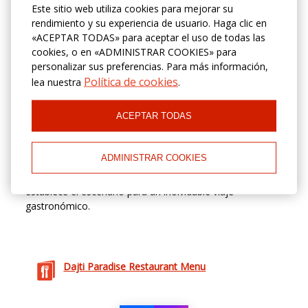
conmovedor y tranquilo lugar ha robado los corazones
Este sitio web utiliza cookies para mejorar su
de muchos, ofreciendo una experiencia gastronómica
rendimiento y su experiencia de usuario. Haga clic en
que celebra los mejores sabores locales e
«ACEPTAR TODAS» para aceptar el uso de todas las
internacionales en un entorno impresionante.
cookies, o en «ADMINISTRAR COOKIES» para
personalizar sus preferencias. Para más información,
Política de cookies
El restaurante ofrece un gran espacio para eventos
lea nuestra
.
como bodas, cumpleaños, campamentos y conciertos.
ACEPTAR TODAS
El personal cálido y amigable te da la bienvenida a un
comedor elegantemente decorado, donde las ventanas
ADMINISTRAR COOKIES
de suelo a techo enmarcan las impresionantes vistas de
los paisajes circundantes. La atmósfera acogedora
establece el escenario para un inolvidable viaje
gastronómico.
Dajti Paradise Restaurant Menu