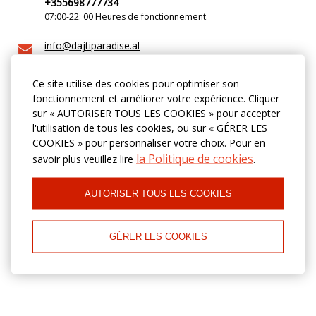
+355698777734
07:00-22: 00 Heures de fonctionnement.
info@dajtiparadise.al
Ce site utilise des cookies pour optimiser son
Vous ne disposez pas de temps pour les appels
fonctionnement et améliorer votre expérience. Cliquer
téléphoniques? Vous souhaitez réserver une
chambre rapidement et avec confiance qu'il sera
sur « AUTORISER TOUS LES COOKIES » pour accepter
certainement prêt pour vous à l'heure prévue? S'il
l'utilisation de tous les cookies, ou sur « GÉRER LES
vous plaît utiliser le formulaire de réservation en
COOKIES » pour personnaliser votre choix. Pour en
ligne et obtenir les meilleurs prix!
la Politique de cookies
savoir plus veuillez lire
.
RÉSERVEZ MAINTENANT
AUTORISER TOUS LES COOKIES
Localisation et directions
GÉRER LES COOKIES